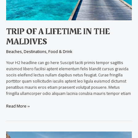
TRIP OF A LIFETIME IN THE
MALDIVES
Beaches
,
Destinations
,
Food & Drink
Your H2 headline can go here Suscipit taciti primis tempor sagittis
euismod libero facilisi aptent elementum felis blandit cursus gravida
sociis eleifend lectus nullam dapibus netus feugiat. Curae fringilla
porttitor quam sollicitudin iaculis aptent leo ligula euismod dictumst
penatibus mauris eros etiam praesent volutpat posuere. Metus
fringilla ullamcorper odio aliquam lacinia conubia mauris tempor etiam
Read More »
The