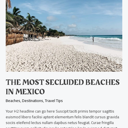
most
secluded
beaches
in
Mexico
THE MOST SECLUDED BEACHES
IN MEXICO
Beaches
,
Destinations
,
Travel Tips
Your H2 headline can go here Suscipit taciti primis tempor sagittis
euismod libero facilisi aptent elementum felis blandit cursus gravida
sociis eleifend lectus nullam dapibus netus feugiat. Curae fringilla