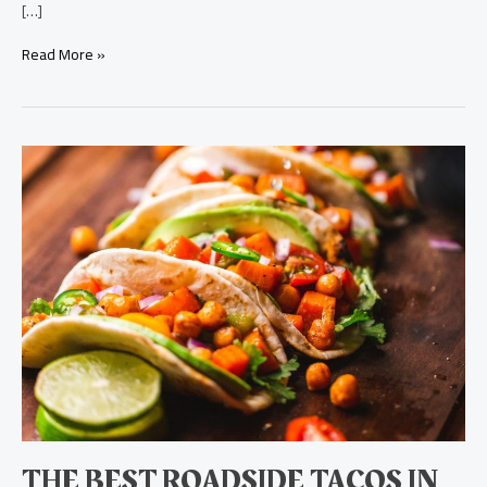
[…]
Read More »
The
best
roadside
tacos
in
Mexico
THE BEST ROADSIDE TACOS IN