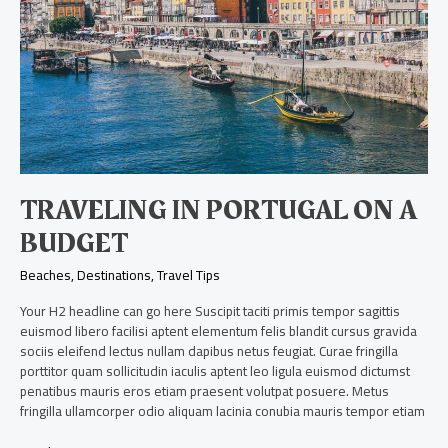
budget
TRAVELING IN PORTUGAL ON A
BUDGET
Beaches
,
Destinations
,
Travel Tips
Your H2 headline can go here Suscipit taciti primis tempor sagittis
euismod libero facilisi aptent elementum felis blandit cursus gravida
sociis eleifend lectus nullam dapibus netus feugiat. Curae fringilla
porttitor quam sollicitudin iaculis aptent leo ligula euismod dictumst
penatibus mauris eros etiam praesent volutpat posuere. Metus
fringilla ullamcorper odio aliquam lacinia conubia mauris tempor etiam