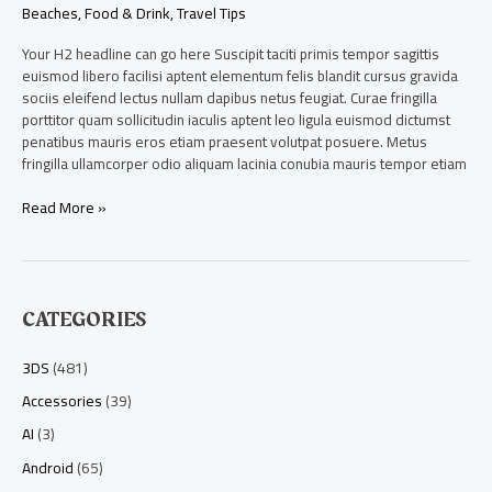
Beaches
,
Food & Drink
,
Travel Tips
Your H2 headline can go here Suscipit taciti primis tempor sagittis
euismod libero facilisi aptent elementum felis blandit cursus gravida
sociis eleifend lectus nullam dapibus netus feugiat. Curae fringilla
porttitor quam sollicitudin iaculis aptent leo ligula euismod dictumst
penatibus mauris eros etiam praesent volutpat posuere. Metus
fringilla ullamcorper odio aliquam lacinia conubia mauris tempor etiam
Read More »
CATEGORIES
3DS
(481)
Accessories
(39)
AI
(3)
Android
(65)