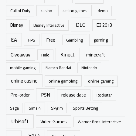
r
casino games
Call of Duty
casino
demo
:
DLC
Disney
E3 2013
Disney Interactive
EA
Free
gaming
FPS
Gambling
Kinect
Giveaway
minecraft
Halo
mobile gaming
Namco Bandai
Nintendo
online casino
online gambling
online gaming
PSN
Pre-order
release date
Rockstar
Sims 4
Sports Betting
Sega
Skyrim
Ubisoft
Video Games
Warner Bros. Interactive