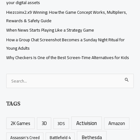
your digital assets
Hiezcoinx2.x9 Winning: How the Game Concept Works, Multipliers,
Rewards & Safety Guide
When News Starts Playing Like a Strategy Game
How a Group Chat Screenshot Becomes a Sunday Night Ritual for
Young Adults
Why Checkers Is One of the Best Screen-Time Alternatives for Kids
S
e
a
TAGS
r
c
Activision
h
2K Games
3D
Amazon
3DS
f
Bethesda
Assassin's Creed
Battlefield 4
o