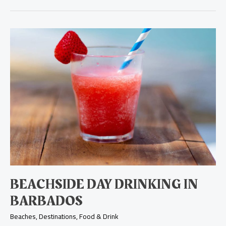
Beachside
day
drinking
in
Barbados
BEACHSIDE DAY DRINKING IN
BARBADOS
Beaches
,
Destinations
,
Food & Drink