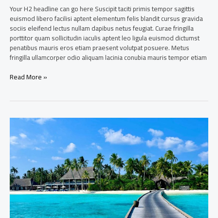
Your H2 headline can go here Suscipit taciti primis tempor sagittis
euismod libero facilisi aptent elementum felis blandit cursus gravida
sociis eleifend lectus nullam dapibus netus feugiat. Curae fringilla
porttitor quam sollicitudin iaculis aptent leo ligula euismod dictumst
penatibus mauris eros etiam praesent volutpat posuere. Metus
fringilla ullamcorper odio aliquam lacinia conubia mauris tempor etiam
Read More »
Trip
of
a
lifetime
in
the
Maldives