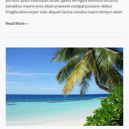
porttitor quam sollicitudin iaculis aptent leo ligula euismod dictumst
penatibus mauris eros etiam praesent volutpat posuere. Metus
fringilla ullamcorper odio aliquam lacinia conubia mauris tempor etiam
Read More »
Uncrowded
beaches
in
the
Maldives