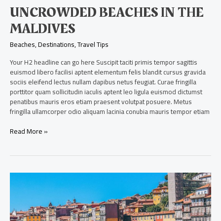
UNCROWDED BEACHES IN THE
MALDIVES
Beaches
,
Destinations
,
Travel Tips
Your H2 headline can go here Suscipit taciti primis tempor sagittis
euismod libero facilisi aptent elementum felis blandit cursus gravida
sociis eleifend lectus nullam dapibus netus feugiat. Curae fringilla
porttitor quam sollicitudin iaculis aptent leo ligula euismod dictumst
penatibus mauris eros etiam praesent volutpat posuere. Metus
fringilla ullamcorper odio aliquam lacinia conubia mauris tempor etiam
Read More »
Traveling
in
Portugal
on
a