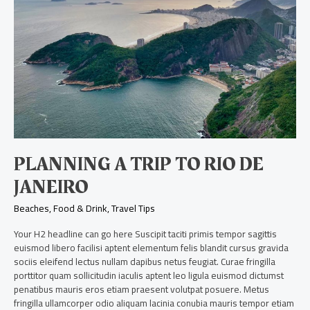
Rio
de
Janeiro
PLANNING A TRIP TO RIO DE
JANEIRO
Beaches
,
Food & Drink
,
Travel Tips
Your H2 headline can go here Suscipit taciti primis tempor sagittis
euismod libero facilisi aptent elementum felis blandit cursus gravida
sociis eleifend lectus nullam dapibus netus feugiat. Curae fringilla
porttitor quam sollicitudin iaculis aptent leo ligula euismod dictumst
penatibus mauris eros etiam praesent volutpat posuere. Metus
fringilla ullamcorper odio aliquam lacinia conubia mauris tempor etiam