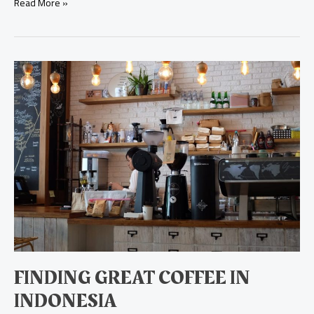
Read More »
Finding
great
coffee
in
Indonesia
FINDING GREAT COFFEE IN
INDONESIA