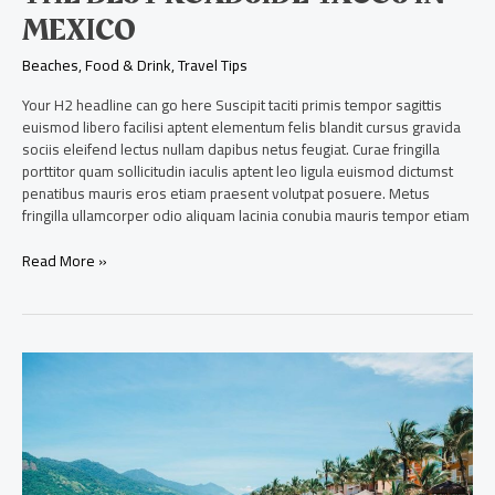
MEXICO
Beaches
,
Food & Drink
,
Travel Tips
Your H2 headline can go here Suscipit taciti primis tempor sagittis
euismod libero facilisi aptent elementum felis blandit cursus gravida
sociis eleifend lectus nullam dapibus netus feugiat. Curae fringilla
porttitor quam sollicitudin iaculis aptent leo ligula euismod dictumst
penatibus mauris eros etiam praesent volutpat posuere. Metus
fringilla ullamcorper odio aliquam lacinia conubia mauris tempor etiam
Read More »
Exploring
the
beaches
in
Brazil