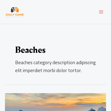
Skip
MAI
to
content
MEN
Beaches
Beaches category description adipiscing
elit imperdiet morbi dolor tortor.
Planning
a
trip
to