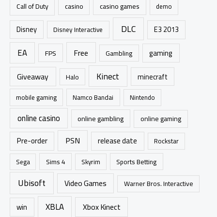
r
casino games
Call of Duty
casino
demo
:
DLC
Disney
E3 2013
Disney Interactive
EA
Free
gaming
FPS
Gambling
Kinect
Giveaway
minecraft
Halo
mobile gaming
Namco Bandai
Nintendo
online casino
online gambling
online gaming
PSN
Pre-order
release date
Rockstar
Sims 4
Sports Betting
Sega
Skyrim
Ubisoft
Video Games
Warner Bros. Interactive
XBLA
Xbox Kinect
win