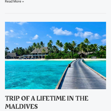
Read More »
Trip
of
a
lifetime
in
the
Maldives
TRIP OF A LIFETIME IN THE
MALDIVES