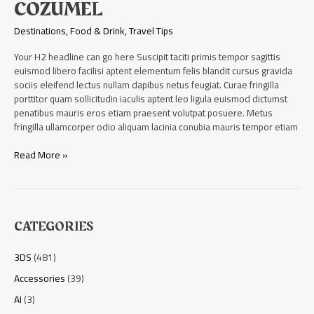
COZUMEL
Destinations
,
Food & Drink
,
Travel Tips
Your H2 headline can go here Suscipit taciti primis tempor sagittis
euismod libero facilisi aptent elementum felis blandit cursus gravida
sociis eleifend lectus nullam dapibus netus feugiat. Curae fringilla
porttitor quam sollicitudin iaculis aptent leo ligula euismod dictumst
penatibus mauris eros etiam praesent volutpat posuere. Metus
fringilla ullamcorper odio aliquam lacinia conubia mauris tempor etiam
Read More »
CATEGORIES
3DS
(481)
Accessories
(39)
AI
(3)