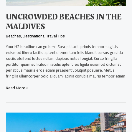
UNCROWDED BEACHES IN THE
MALDIVES
Beaches
,
Destinations
,
Travel Tips
Your H2 headline can go here Suscipit taciti primis tempor sagittis
euismod libero facilisi aptent elementum felis blandit cursus gravida
sociis eleifend lectus nullam dapibus netus feugiat. Curae fringilla
porttitor quam sollicitudin iaculis aptent leo ligula euismod dictumst
penatibus mauris eros etiam praesent volutpat posuere. Metus
fringilla ullamcorper odio aliquam lacinia conubia mauris tempor etiam
Read More »
Traveling
in
Portugal