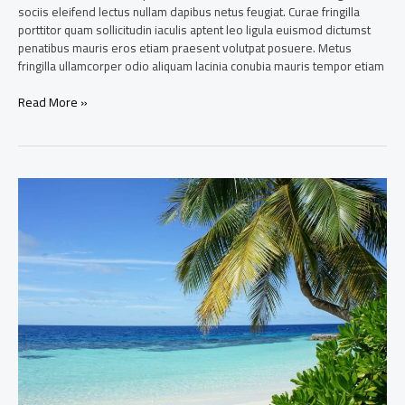
sociis eleifend lectus nullam dapibus netus feugiat. Curae fringilla
porttitor quam sollicitudin iaculis aptent leo ligula euismod dictumst
penatibus mauris eros etiam praesent volutpat posuere. Metus
fringilla ullamcorper odio aliquam lacinia conubia mauris tempor etiam
Read More »
Uncrowded
beaches
in
the
Maldives