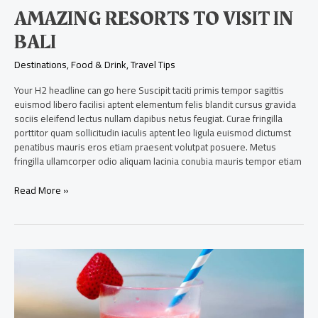
AMAZING RESORTS TO VISIT IN
BALI
Destinations
,
Food & Drink
,
Travel Tips
Your H2 headline can go here Suscipit taciti primis tempor sagittis
euismod libero facilisi aptent elementum felis blandit cursus gravida
sociis eleifend lectus nullam dapibus netus feugiat. Curae fringilla
porttitor quam sollicitudin iaculis aptent leo ligula euismod dictumst
penatibus mauris eros etiam praesent volutpat posuere. Metus
fringilla ullamcorper odio aliquam lacinia conubia mauris tempor etiam
Read More »
Beachside
day
drinking
in
Barbados