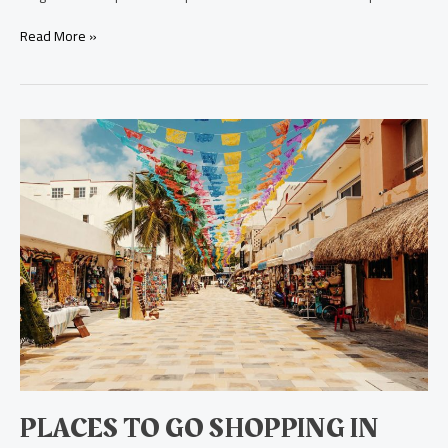
Read More »
Places
to
go
shopping
in
Cozumel
PLACES TO GO SHOPPING IN