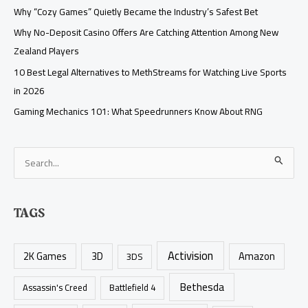
Why “Cozy Games” Quietly Became the Industry’s Safest Bet
Why No-Deposit Casino Offers Are Catching Attention Among New
Zealand Players
10 Best Legal Alternatives to MethStreams for Watching Live Sports
in 2026
Gaming Mechanics 101: What Speedrunners Know About RNG
S
e
a
TAGS
r
c
Activision
h
2K Games
3D
Amazon
3DS
f
Bethesda
Assassin's Creed
Battlefield 4
o