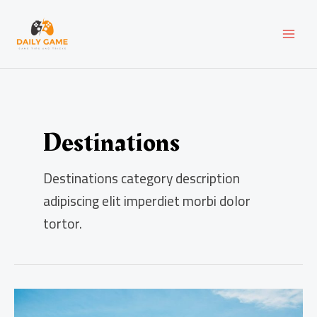
Skip
MAI
to
content
MEN
Destinations
Destinations category description
adipiscing elit imperdiet morbi dolor
tortor.
Exploring
the