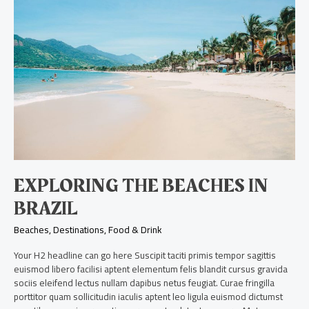
beaches
in
Brazil
EXPLORING THE BEACHES IN
BRAZIL
Beaches
,
Destinations
,
Food & Drink
Your H2 headline can go here Suscipit taciti primis tempor sagittis
euismod libero facilisi aptent elementum felis blandit cursus gravida
sociis eleifend lectus nullam dapibus netus feugiat. Curae fringilla
porttitor quam sollicitudin iaculis aptent leo ligula euismod dictumst