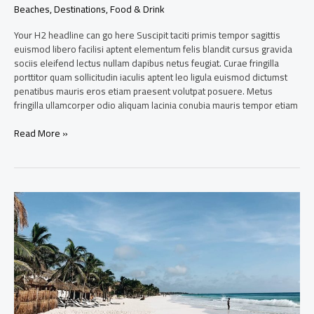
Beaches
,
Destinations
,
Food & Drink
Your H2 headline can go here Suscipit taciti primis tempor sagittis
euismod libero facilisi aptent elementum felis blandit cursus gravida
sociis eleifend lectus nullam dapibus netus feugiat. Curae fringilla
porttitor quam sollicitudin iaculis aptent leo ligula euismod dictumst
penatibus mauris eros etiam praesent volutpat posuere. Metus
fringilla ullamcorper odio aliquam lacinia conubia mauris tempor etiam
Read More »
The
most
secluded
beaches
in
Mexico