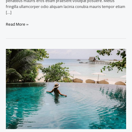
penatibus mauris eros etiam praesent volutpat posuere. Metus
fringilla ullamcorper odio aliquam lacinia conubia mauris tempor etiam
[…]
Read More »
Amazing
resorts
to
visit
in
Bali