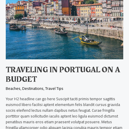
on
a
budget
TRAVELING IN PORTUGAL ON A
BUDGET
Beaches
,
Destinations
,
Travel Tips
Your H2 headline can go here Suscipit taciti primis tempor sagittis
euismod libero facilisi aptent elementum felis blandit cursus gravida
sociis eleifend lectus nullam dapibus netus feugiat. Curae fringilla
porttitor quam sollicitudin iaculis aptent leo ligula euismod dictumst
penatibus mauris eros etiam praesent volutpat posuere. Metus
fringilla ullamcorper odio aliquam lacinia conubia mauris tempor etiam