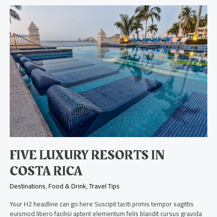
Five
luxury
resorts
in
Costa
Rica
FIVE LUXURY RESORTS IN
COSTA RICA
Destinations
,
Food & Drink
,
Travel Tips
Your H2 headline can go here Suscipit taciti primis tempor sagittis
euismod libero facilisi aptent elementum felis blandit cursus gravida